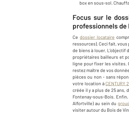
box en sous-sol. Chauffa
Focus sur le doss
professionnels de
Ce
dossier locataire
compre
ressources). Ceci fait, vou
de biens à louer. L’objectif
propriétaires bailleurs et 
ligne pour fixer les visite
restez maître de vos données
pièces ou non - sans répons
votre location à
CENTURY 21
créée il y a plus de 25 ans,
Fontenay-sous-Bois. Enfin,
Alfortville) au sein du
grou
visiter autour du Bois de V