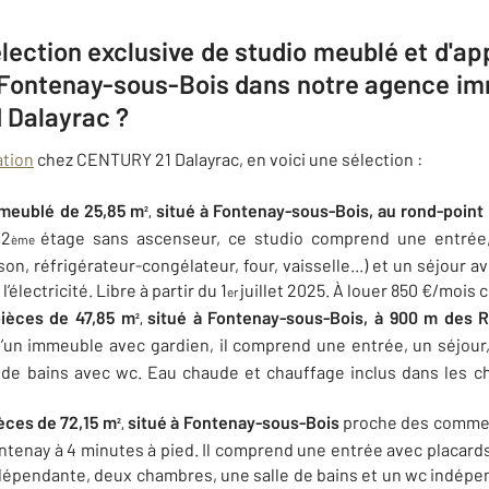
élection exclusive de studio meublé et d'a
à Fontenay-sous-Bois dans notre agence imm
 Dalayrac ?
ation
chez CENTURY 21 Dalayrac, en voici une sélection :
 meublé de 25,85 m
situé à Fontenay-sous-Bois, au rond-point 
²,
 2
étage sans ascenseur, ce studio comprend une entrée
ème
on, réfrigérateur-congélateur, four, vaisselle...) et un séjour a
’électricité. Libre à partir du 1
juillet 2025. À louer 850 €/mois
er
ièces de 47,85 m
situé à Fontenay-sous-Bois, à 900 m des 
²,
’un immeuble avec gardien, il comprend une entrée, un séjour
 de bains avec wc. Eau chaude et chauffage inclus dans les c
èces de 72,15 m
situé à Fontenay-sous-Bois
proche des commerc
²,
ntenay à 4 minutes à pied. Il comprend une entrée avec placard
dépendante, deux chambres, une salle de bains et un wc indépen