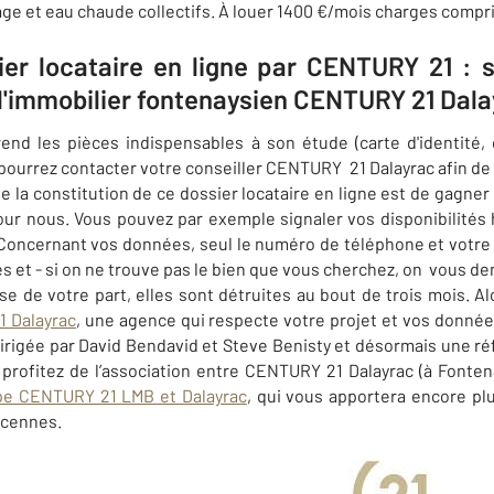
ge et eau chaude collectifs. À louer 1400 €/mois charges compr
ier locataire en ligne par CENTURY 21 : 
 l'immobilier fontenaysien CENTURY 21 Dal
nd les pièces indispensables à son étude (carte d'identité, d
s pourrez contacter votre conseiller CENTURY
21 Dalayrac afin de 
 de la constitution de ce dossier locataire en ligne est de gagner 
pour nous. Vous pouvez par exemple signaler vos disponibilités
s. Concernant vos données, seul le numéro de téléphone et votre 
 et - si on ne trouve pas le bien que vous cherchez, on
vous dem
e de votre part, elles sont détruites au bout de trois mois. Al
 Dalayrac
, une agence qui respecte votre projet et vos donné
 dirigée par David Bendavid et Steve Benisty et désormais une ré
 profitez de l’association entre CENTURY 21 Dalayrac (à Fonten
pe CENTURY 21 LMB et Dalayrac
, qui vous apportera encore pl
incennes.