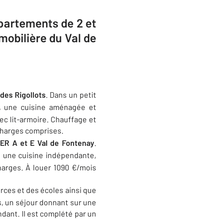
ppartements de 2 et
obilière du Val de
des Rigollots
. Dans un petit
, une cuisine aménagée et
vec lit-armoire. Chauffage et
 charges comprises.
RER A et E Val de Fontenay
.
, une cuisine indépendante,
harges. À louer 1090 €/mois
es et des écoles ainsi que
s, un séjour donnant sur une
dant. Il est complété par un