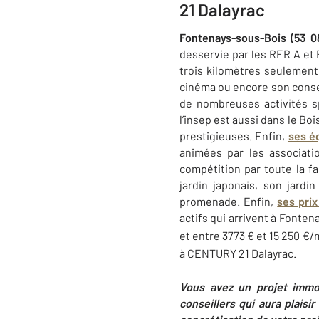
21 Dalayrac
Fontenays-sous-Bois (53 0
desservie par les RER A et 
trois kilomètres seulement)
cinéma ou encore son conser
de nombreuses activités spo
l’insep est aussi dans le Bo
prestigieuses. Enfin,
ses é
animées par les associati
compétition par toute la f
jardin japonais, son jard
promenade. Enfin,
ses pri
actifs qui arrivent à Fonte
et entre 3773 € et 15 250 €/
à CENTURY 21 Dalayrac.
Vous avez un projet immo
conseillers qui aura plais