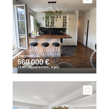
VINCENNES 94
560 000 €
2
73 m
, Appartement
, 4 pcs