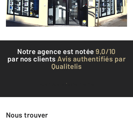
Envoyer un message
Téléphoner à l'agence
Notre agence est notée
9,0/10
par nos clients
Avis authentifiés par
Qualitelis
Voir tous les avis clients
Nous trouver