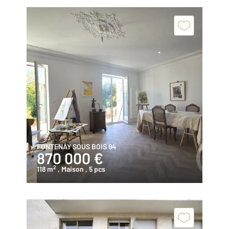
FONTENAY SOUS BOIS 94
870 000 €
2
118 m
, Maison
, 5 pcs