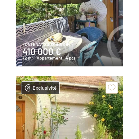
FONTENAY SOUS BOIS 94
410 000 €
2
72 m
, Appartement
, 4 pcs
Exclusivité