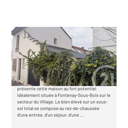
FONTENAY SOUS BOIS 94
2
55,30 m
, 4 pièces
Ref : 10036
Maison à vendre
400 000 €
Votre agence Century 21 Dalayrac vous
présente cette maison au fort potentiel
idéalement située à Fontenay-Sous-Bois sur le
secteur du Village. Le bien élevé sur un sous-
sol total se compose au rez-de-chaussée
d'une entrée, d'un séjour, d'une ...