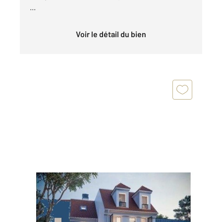
...
Voir le détail du bien
FONTENAY SOUS BOIS 94
2
230 m
, 9 pièces
Ref : 9121