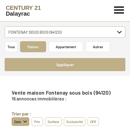
CENTURY 21
Dalayrac
FONTENAY SOUS BOIS (94120)
Tous
Maison
Appartement
Autres
Appliquer
Vente maison Fontenay sous bois (94120)
16 annonces immobilières :
Trier par :
Date
Prix
Surface
Exclusivité
DPE