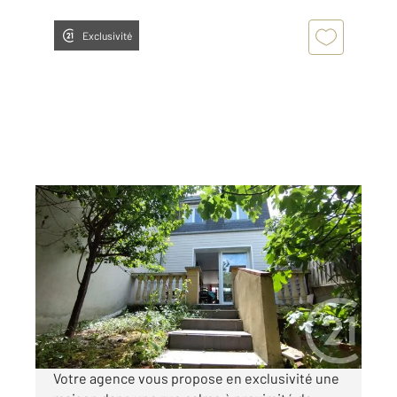
Exclusivité
FONTENAY SOUS BOIS 94
2
53 m
, 4 pièces
Ref : 10066
Maison à vendre
469 000 €
Visiter le site dédié
Votre agence vous propose en exclusivité une