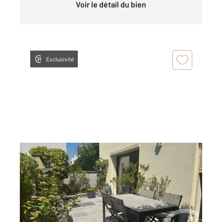
Voir le détail du bien
Exclusivité
FONTENAY SOUS BOIS 94
2
155,33 m
, 8 pièces
Ref : 9255
Maison à vendre
830 000 €