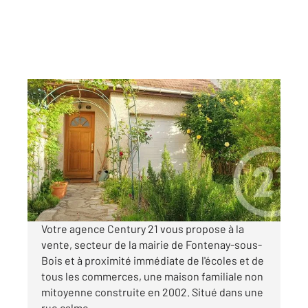
FONTENAY SOUS BOIS 94
2
107,32 m
, 5 pièces
Ref : 10151
Maison à vendre
549 000 €
Visiter le site dédié
Votre agence Century 21 vous propose à la
vente, secteur de la mairie de Fontenay-sous-
Bois et à proximité immédiate de l'écoles et de
tous les commerces, une maison familiale non
mitoyenne construite en 2002. Situé dans une
rue calme ...