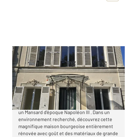
FONTENAY SOUS BOIS 94
2
118 m
, 5 pièces
Ref : 9723
Maison à vendre
870 000 €
Votre agence Century21 Dalayrac vous propose
un Mansard d'époque Napoléon III . Dans un
environnement recherché, découvrez cette
magnifique maison bourgeoise entièrement
rénovée avec goût et des matériaux de grande