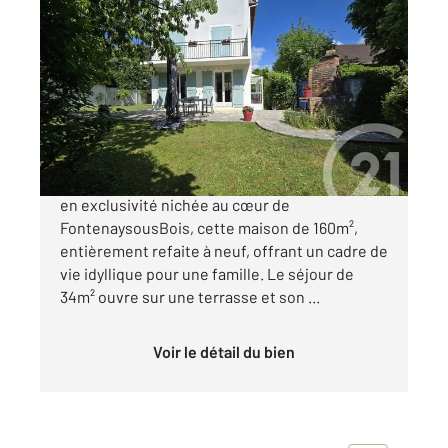
FONTENAY SOUS BOIS 94
2
134 m
, 6 pièces
Ref : 10078
Maison à vendre
750 000 €
Votre agence Century21 Dalayrac vous propose
en exclusivité nichée au cœur de
FontenaysousBois, cette maison de 160m²,
entièrement refaite à neuf, offrant un cadre de
vie idyllique pour une famille. Le séjour de
34m² ouvre sur une terrasse et son ...
Voir le détail du bien