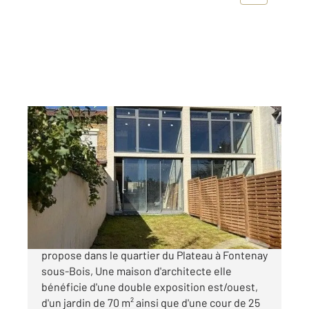
FONTENAY SOUS BOIS 94
2
129,20 m
, 5 pièces
Ref : 9816
Maison à vendre
499 000 €
Votre agence Century 21 Dalayrac vous
propose dans le quartier du Plateau à Fontenay
sous-Bois, Une maison d'architecte elle
bénéficie d'une double exposition est/ouest,
d'un jardin de 70 m² ainsi que d'une cour de 25