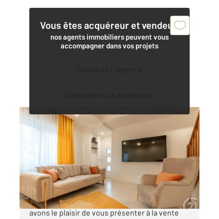
Vous êtes acquéreur et vendeur,
nos agents immobiliers peuvent vous
accompagner dans vos projets
Contacter l'agence
Demander une estimation
FONTENAY SOUS BOIS 94
2
91,44 m
, 5 pièces
Ref : 10119
Maison à vendre
379 000 €
Century 21 Dalayrac - Quartier du Plateau Nous
avons le plaisir de vous présenter à la vente