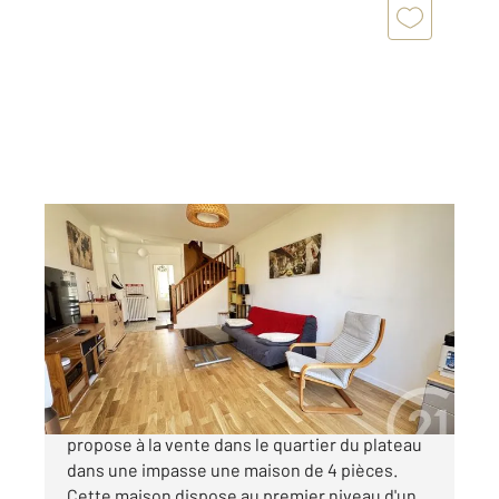
FONTENAY SOUS BOIS 94
2
77,96 m
, 4 pièces
Ref : 9777
Maison à vendre
399 000 €
Votre agence Century 21 Dalayrac vous
propose à la vente dans le quartier du plateau
dans une impasse une maison de 4 pièces.
Cette maison dispose au premier niveau d'un