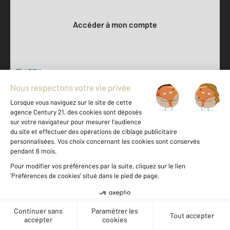
Votre compte :
Accéder à mon compte
500 m
©
Mappy
Votre agence est notée
Achat
Location
Vente
Gestion
9,0
/
10
9,7/10
Offres d'emploi
Créer une alerte
Devenir franchisé