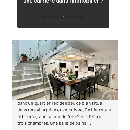
une carrière dans l'immobilier ?
Découvrir nos offres
FONTENAY SOUS BOIS 94
2
95,50 m
, 4 pièces
Ref : 9338
Maison à vendre
515 000 €
Votre agence Century21 vous propose un loft
dans un quartier résidentiel, ce bien situé
dans une villa privé et sécurisée. Ce bien vous
offre un grand séjour de 49 m2 et à l'étage
trois chambres, une salle de bains ...