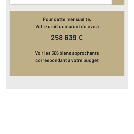
Pour cette mensualité,
Votre droit d'emprunt s'élève à
258 639
€
Voir les 566 biens approchants
correspondant à votre budget