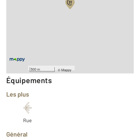
Vue globale
Location meublée
2
Surface totale : 23,2 m
2
Surface habitable : 23,2 m
Type d'appartement : Studio
ème
Étage : 3
Nombre de pièces : 1
[Voir le détail]
500 m
©
Mappy
Équipements
Les plus
Rue
Général