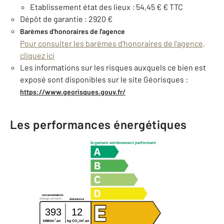
Etablissement état des lieux : 54,45 € € TTC
Dépôt de garantie : 2920 €
Barèmes d'honoraires de l'agence
Pour consulter les barèmes d'honoraires de l'agence,
cliquez ici
Les informations sur les risques auxquels ce bien est
exposé sont disponibles sur le site Géorisques :
https://www.georisques.gouv.fr/
Les performances énergétiques
logement extrêmement performant
consommation
(énergie primaire)
émissions
393
12
2
2
kg CO
/m
.an
kWh/m
.an
2