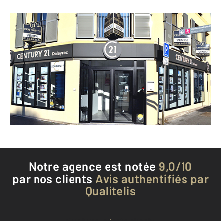
CENTURY 21 Dalayrac
110 rue Dalayrac
FONTENAY SOUS BOIS - 94120
Envoyer un message
Téléphoner à l'agence
Notre agence est notée
9,0/10
par nos clients
Avis authentifiés par
Qualitelis
Voir tous les avis clients