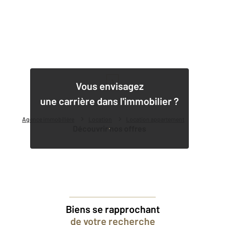
1
Vous envisagez
une carrière dans l'immobilier ?
Agence immobilière
Location
Location appartement
Découvrir nos offres
Biens se rapprochant
de votre recherche