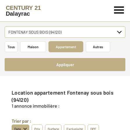
CENTURY 21
Dalayrac
FONTENAY SOUS BOIS (94120)
Tous
Maison
Appartement
Autres
Appliquer
Location appartement Fontenay sous bois
(94120)
1 annonce immobilière :
Trier par :
Date
Prix
Surface
Exclusivité
DPE