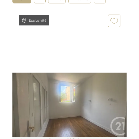
Exclusivité
FONTENAY SOUS BOIS 94
2
37,92 m
, 2 pièces
Ref : 10154
Appartement F2 à louer
856,75 €
par mois charges comprises