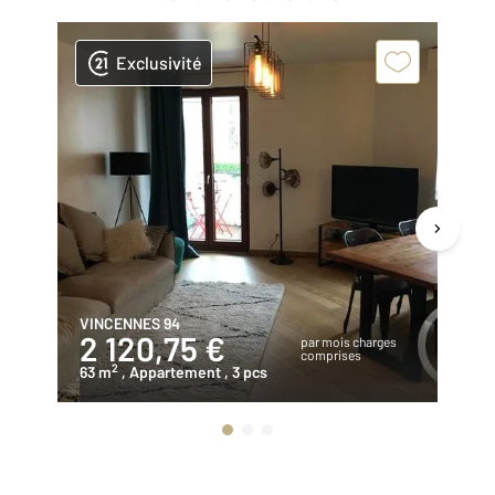
Exclusivité
VINCENNES 94
ST
2 120,75 €
1
par mois charges
comprises
2
63 m
, Appartement
, 3 pcs
65