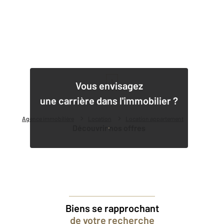
1
Vous envisagez
une carrière dans l'immobilier ?
Agence immobilière
Location
Location appartement
Découvrir nos offres
Biens se rapprochant
de votre recherche