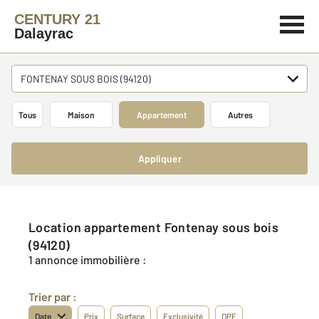
CENTURY 21
Dalayrac
FONTENAY SOUS BOIS (94120)
Tous
Maison
Appartement
Autres
Appliquer
Location appartement Fontenay sous bois
(94120)
1 annonce immobilière :
Trier par :
Date
Prix
Surface
Exclusivité
DPE