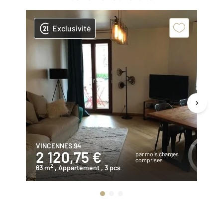
Exclusivité
VINCENNES 94
ST
2 120,75 €
1
par mois charges
comprises
2
63 m
, Appartement
, 3 pcs
65