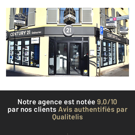
CENTURY 21 Dalayrac
110 rue Dalayrac
FONTENAY SOUS BOIS - 94120
Envoyer un message
Téléphoner à l'agence
Notre agence est notée
9,0/10
par nos clients
Avis authentifiés par
Qualitelis
Voir tous les avis clients