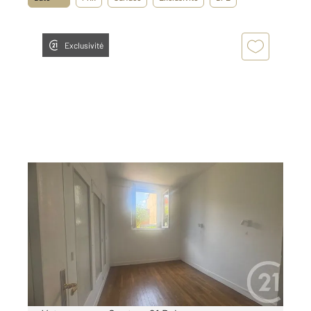
Exclusivité
FONTENAY SOUS BOIS 94
2
37,92 m
, 2 pièces
Ref : 10154
Appartement F2 à louer
856,75 €
par mois charges comprises